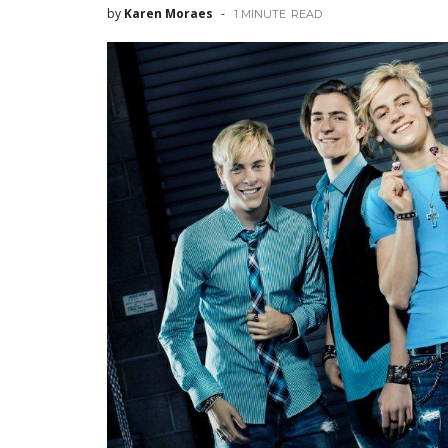
by
Karen Moraes
1 MINUTE
READ