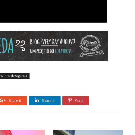
nzinho de segunda
Share it
Share it
Pin it