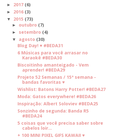
2017
(6)
►
2016
(3)
►
2015
(73)
▼
outubro
(7)
►
setembro
(4)
►
agosto
(30)
▼
Blog Day! ♥ #BEDA31
6 Músicas para você arrasar no
Karaokê #BEDA30
Biscoitinho amanteigado - Vem
aprender! #BEDA29
Projeto 52 Semanas / 15ª semana -
bandas favoritas ♥
Wishlist: Batons Harry Potter! #BEDA27
Moda: Gatos everywhere! #BEDA26
Inspiração: Albert Soloviev #BEDA25
Sonzinho de segunda: Banda R5
#BEDA24
5 coisas que você precisa saber sobre
cabelos loir...
+ 100 MINI PIXEL GIFS KAWAII ♥