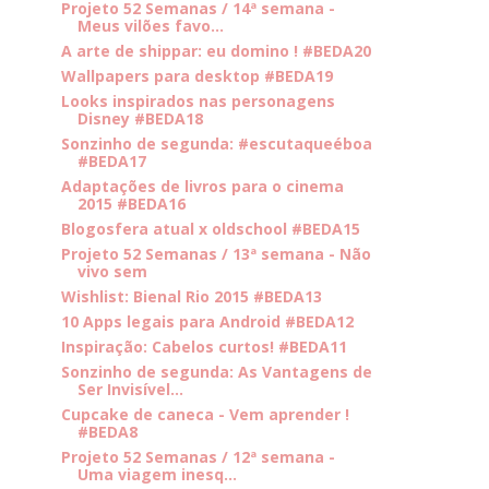
Projeto 52 Semanas / 14ª semana -
Meus vilões favo...
A arte de shippar: eu domino ! #BEDA20
Wallpapers para desktop #BEDA19
Looks inspirados nas personagens
Disney #BEDA18
Sonzinho de segunda: #escutaqueéboa
#BEDA17
Adaptações de livros para o cinema
2015 #BEDA16
Blogosfera atual x oldschool #BEDA15
Projeto 52 Semanas / 13ª semana - Não
vivo sem
Wishlist: Bienal Rio 2015 #BEDA13
10 Apps legais para Android #BEDA12
Inspiração: Cabelos curtos! #BEDA11
Sonzinho de segunda: As Vantagens de
Ser Invisível...
Cupcake de caneca - Vem aprender !
#BEDA8
Projeto 52 Semanas / 12ª semana -
Uma viagem inesq...