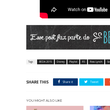
Tags :
BEDA 2015
Disney
Playlist
R5
Ross Lynch
So
SHARE THIS
Share it
Tweet
YOU MIGHT ALSO LIKE