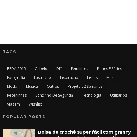
TAGS
BEDA 2015
Cabelo
DIY
Feminices
Filmes E Séries
Fotografia
Ilustração
Inspiração
Livros
Make
Moda
Música
Outros
Projeto 52 Semanas
Receitinhas
Sonzinho De Segunda
Tecnologia
Utilitários
Viagem
Wishlist
POPULAR POSTS
Bolsa de crochê super fácil com granny