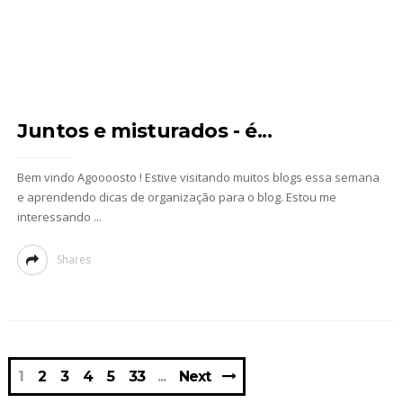
Juntos e misturados - é...
Bem vindo Agoooosto ! Estive visitando muitos blogs essa semana
e aprendendo dicas de organização para o blog. Estou me
interessando ...
Shares
1
2
3
4
5
33
Next