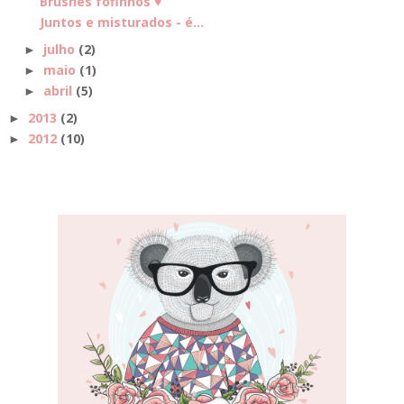
Brushes fofinhos ♥
Juntos e misturados - é...
julho
(2)
►
maio
(1)
►
abril
(5)
►
2013
(2)
►
2012
(10)
►