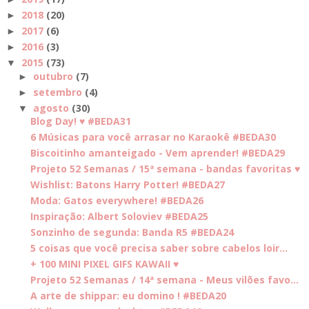
2018
(20)
►
2017
(6)
►
2016
(3)
►
2015
(73)
▼
outubro
(7)
►
setembro
(4)
►
agosto
(30)
▼
Blog Day! ♥ #BEDA31
6 Músicas para você arrasar no Karaokê #BEDA30
Biscoitinho amanteigado - Vem aprender! #BEDA29
Projeto 52 Semanas / 15ª semana - bandas favoritas ♥
Wishlist: Batons Harry Potter! #BEDA27
Moda: Gatos everywhere! #BEDA26
Inspiração: Albert Soloviev #BEDA25
Sonzinho de segunda: Banda R5 #BEDA24
5 coisas que você precisa saber sobre cabelos loir...
+ 100 MINI PIXEL GIFS KAWAII ♥
Projeto 52 Semanas / 14ª semana - Meus vilões favo...
A arte de shippar: eu domino ! #BEDA20