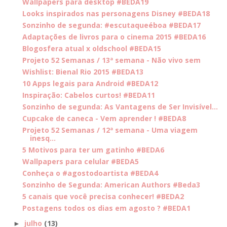
Wallpapers para desktop #BEDA19
Looks inspirados nas personagens Disney #BEDA18
Sonzinho de segunda: #escutaqueéboa #BEDA17
Adaptações de livros para o cinema 2015 #BEDA16
Blogosfera atual x oldschool #BEDA15
Projeto 52 Semanas / 13ª semana - Não vivo sem
Wishlist: Bienal Rio 2015 #BEDA13
10 Apps legais para Android #BEDA12
Inspiração: Cabelos curtos! #BEDA11
Sonzinho de segunda: As Vantagens de Ser Invisível...
Cupcake de caneca - Vem aprender ! #BEDA8
Projeto 52 Semanas / 12ª semana - Uma viagem
inesq...
5 Motivos para ter um gatinho #BEDA6
Wallpapers para celular #BEDA5
Conheça o #agostodoartista #BEDA4
Sonzinho de Segunda: American Authors #Beda3
5 canais que você precisa conhecer! #BEDA2
Postagens todos os dias em agosto ? #BEDA1
julho
(13)
►