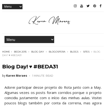
HOME
BEDA 2015
BLOG DAY
BLOGOSFERA
BLOGS
SITES
BLOG
DAY! ♥ #BEDA31
Blog Day! ♥ #BEDA31
by
Karen Moraes
1 MINUTE
READ
Adorei participar desse projeto do Rota junto com a May.
Algumas vezes os posts foram corridos porque o projeto
coincidiu justamente com o início das minhas aulas. Visitei
poucos blogs também por conta da correria, mas agora