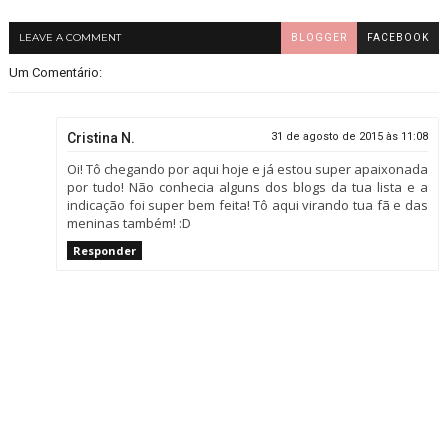
LEAVE A COMMENT
BLOGGER
FACEBOOK
Um Comentário:
Cristina N.
31 de agosto de 2015 às 11:08
Oi! Tô chegando por aqui hoje e já estou super apaixonada
por tudo! Não conhecia alguns dos blogs da tua lista e a
indicação foi super bem feita! Tô aqui virando tua fã e das
meninas também! :D
Responder