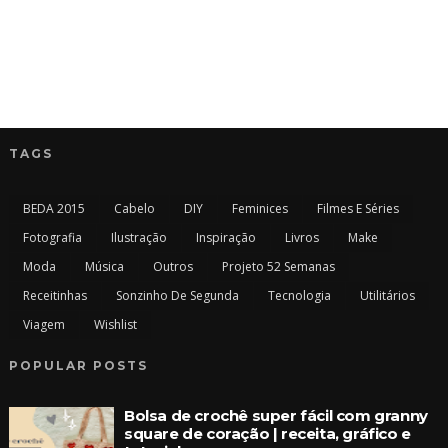
TAGS
BEDA 2015
Cabelo
DIY
Feminices
Filmes E Séries
Fotografia
Ilustração
Inspiração
Livros
Make
Moda
Música
Outros
Projeto 52 Semanas
Receitinhas
Sonzinho De Segunda
Tecnologia
Utilitários
Viagem
Wishlist
POPULAR POSTS
Bolsa de crochê super fácil com granny
square de coração | receita, gráfico e