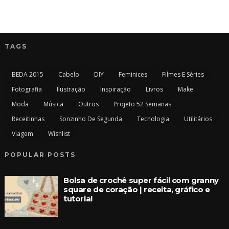
TAGS
BEDA 2015
Cabelo
DIY
Feminices
Filmes E Séries
Fotografia
Ilustração
Inspiração
Livros
Make
Moda
Música
Outros
Projeto 52 Semanas
Receitinhas
Sonzinho De Segunda
Tecnologia
Utilitários
Viagem
Wishlist
POPULAR POSTS
Bolsa de crochê super fácil com granny
square de coração | receita, gráfico e
tutorial