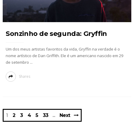
Sonzinho de segunda: Gryffin
Um dos meus artistas favoritos da vida, Gryffin na verdade é o
nome artístico de Dan Griffith. Ele é um americano nascido em 29
de setembro ...
Shares
1
2
3
4
5
33
Next