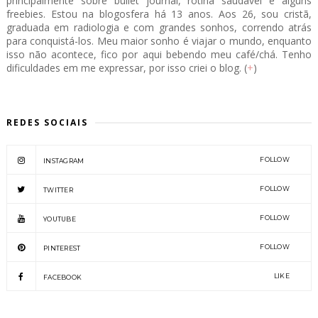
principalmente sobre bullet journal, rotina saudável e alguns
freebies. Estou na blogosfera há 13 anos. Aos 26, sou cristã,
graduada em radiologia e com grandes sonhos, correndo atrás
para conquistá-los. Meu maior sonho é viajar o mundo, enquanto
isso não acontece, fico por aqui bebendo meu café/chá. Tenho
dificuldades em me expressar, por isso criei o blog. (
+
)
REDES SOCIAIS
FOLLOW
INSTAGRAM
FOLLOW
TWITTER
FOLLOW
YOUTUBE
FOLLOW
PINTEREST
LIKE
FACEBOOK