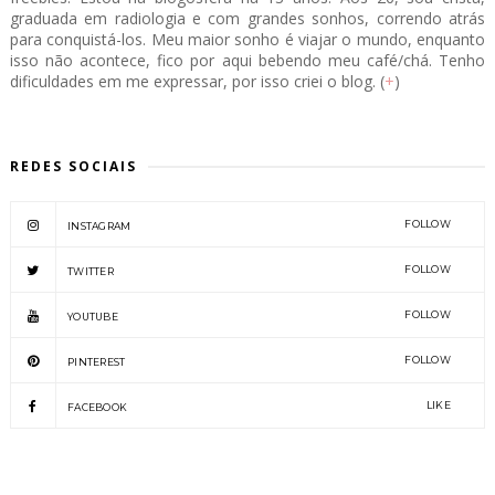
graduada em radiologia e com grandes sonhos, correndo atrás
para conquistá-los. Meu maior sonho é viajar o mundo, enquanto
isso não acontece, fico por aqui bebendo meu café/chá. Tenho
dificuldades em me expressar, por isso criei o blog. (
+
)
REDES SOCIAIS
FOLLOW
INSTAGRAM
FOLLOW
TWITTER
FOLLOW
YOUTUBE
FOLLOW
PINTEREST
LIKE
FACEBOOK