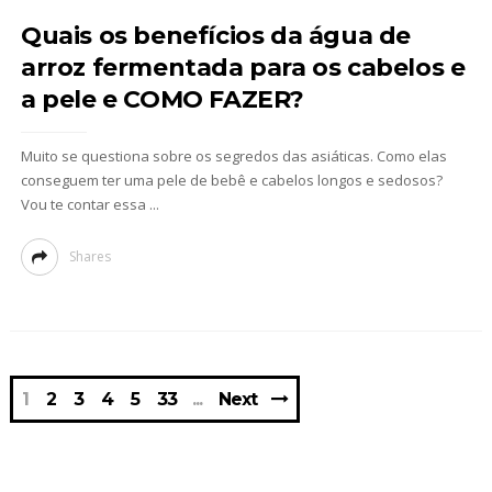
Quais os benefícios da água de
arroz fermentada para os cabelos e
a pele e COMO FAZER?
Muito se questiona sobre os segredos das asiáticas. Como elas
conseguem ter uma pele de bebê e cabelos longos e sedosos?
Vou te contar essa ...
Shares
1
2
3
4
5
33
Next