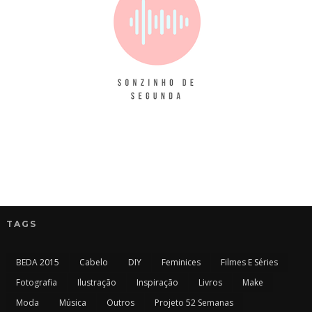
TAGS
BEDA 2015
Cabelo
DIY
Feminices
Filmes E Séries
Fotografia
Ilustração
Inspiração
Livros
Make
Moda
Música
Outros
Projeto 52 Semanas