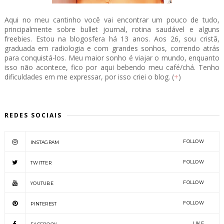
Aqui no meu cantinho você vai encontrar um pouco de tudo,
principalmente sobre bullet journal, rotina saudável e alguns
freebies. Estou na blogosfera há 13 anos. Aos 26, sou cristã,
graduada em radiologia e com grandes sonhos, correndo atrás
para conquistá-los. Meu maior sonho é viajar o mundo, enquanto
isso não acontece, fico por aqui bebendo meu café/chá. Tenho
dificuldades em me expressar, por isso criei o blog. (
+
)
REDES SOCIAIS
FOLLOW
INSTAGRAM
FOLLOW
TWITTER
FOLLOW
YOUTUBE
FOLLOW
PINTEREST
LIKE