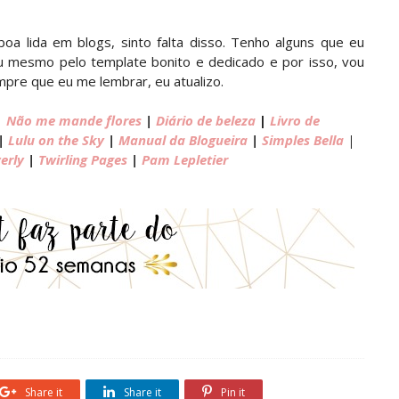
 lida em blogs, sinto falta disso. Tenho alguns que eu
ou mesmo pelo template bonito e dedicado e por isso, vou
mpre que eu me lembrar, eu atualizo.
|
Não me mande flores
|
Diário de beleza
|
Livro de
|
Lulu on the Sky
|
Manual da Blogueira
|
Simples Bella
|
erly
|
Twirling Pages
|
Pam Lepletier
Share it
Share it
Pin it