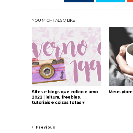
YOU MIGHT ALSO LIKE
Sites e blogs que indico e amo
Meus piore
2022 | leitura, freebies,
tutoriais e coisas fofas ♥
Previous