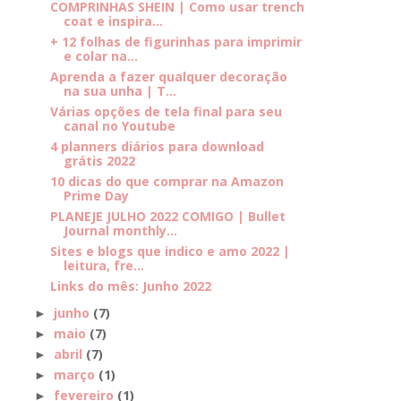
COMPRINHAS SHEIN | Como usar trench
coat e inspira...
+ 12 folhas de figurinhas para imprimir
e colar na...
Aprenda a fazer qualquer decoração
na sua unha | T...
Várias opções de tela final para seu
canal no Youtube
4 planners diários para download
grátis 2022
10 dicas do que comprar na Amazon
Prime Day
PLANEJE JULHO 2022 COMIGO | Bullet
Journal monthly...
Sites e blogs que indico e amo 2022 |
leitura, fre...
Links do mês: Junho 2022
junho
(7)
►
maio
(7)
►
abril
(7)
►
março
(1)
►
fevereiro
(1)
►