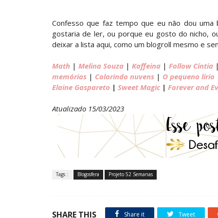
Confesso que faz tempo que eu não dou uma boa
gostaria de ler, ou porque eu gosto do nicho, 
deixar a lista aqui, como um blogroll mesmo e se
Math
|
Melina Souza
|
Kaffeina
|
Follow Cíntia
memórias
|
Colorindo nuvens
|
O pequeno lírio
Elaine Gaspareto
|
Sweet Magic
|
Forever and Ev
Atualizado 15/03/2023
Tags :
Blogosfera
Projeto 52 Semanas
SHARE THIS
Share it
Tweet