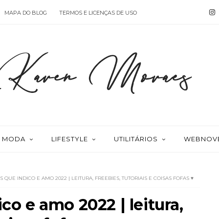
MAPA DO BLOG
TERMOS E LICENÇAS DE USO
MODA
LIFESTYLE
UTILITÁRIOS
WEBNOV
S QUE INDICO E AMO 2022 | LEITURA, FREEBIES, TUTORIAIS E COISAS FOFAS ♥
ico e amo 2022 | leitura,