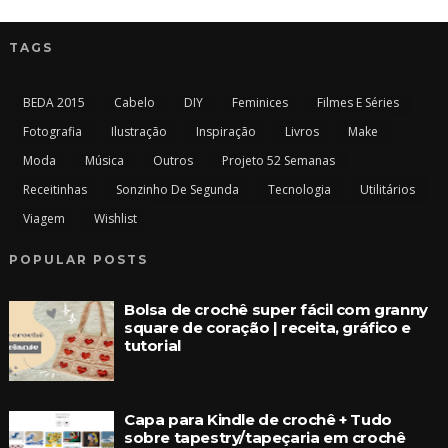
TAGS
BEDA 2015
Cabelo
DIY
Feminices
Filmes E Séries
Fotografia
Ilustração
Inspiração
Livros
Make
Moda
Música
Outros
Projeto 52 Semanas
Receitinhas
Sonzinho De Segunda
Tecnologia
Utilitários
Viagem
Wishlist
POPULAR POSTS
Bolsa de crochê super fácil com granny
square de coração | receita, gráfico e
tutorial
Capa para Kindle de crochê + Tudo
sobre tapestry/tapeçaria em crochê