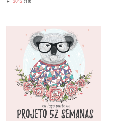
2012
(10)
►