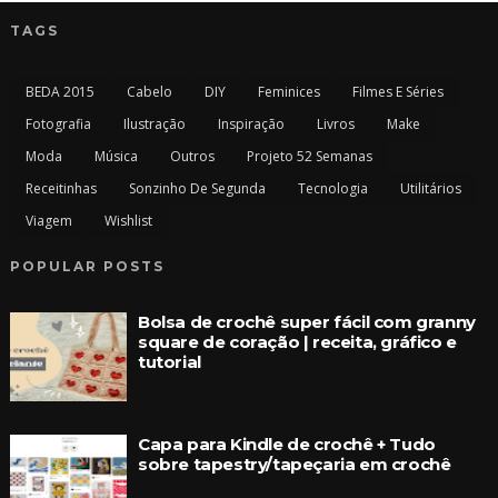
TAGS
BEDA 2015
Cabelo
DIY
Feminices
Filmes E Séries
Fotografia
Ilustração
Inspiração
Livros
Make
Moda
Música
Outros
Projeto 52 Semanas
Receitinhas
Sonzinho De Segunda
Tecnologia
Utilitários
Viagem
Wishlist
POPULAR POSTS
Bolsa de crochê super fácil com granny
square de coração | receita, gráfico e
tutorial
Capa para Kindle de crochê + Tudo
sobre tapestry/tapeçaria em crochê