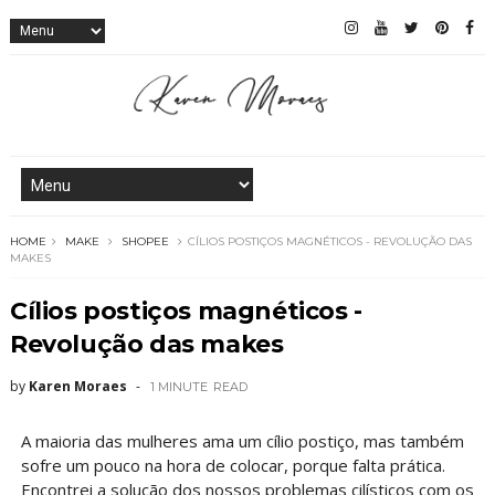
HOME
MAKE
SHOPEE
CÍLIOS POSTIÇOS MAGNÉTICOS - REVOLUÇÃO DAS
MAKES
Cílios postiços magnéticos -
Revolução das makes
by
Karen Moraes
1 MINUTE
READ
A maioria das mulheres ama um cílio postiço, mas também
sofre um pouco na hora de colocar, porque falta prática.
Encontrei a solução dos nossos problemas cilísticos com os