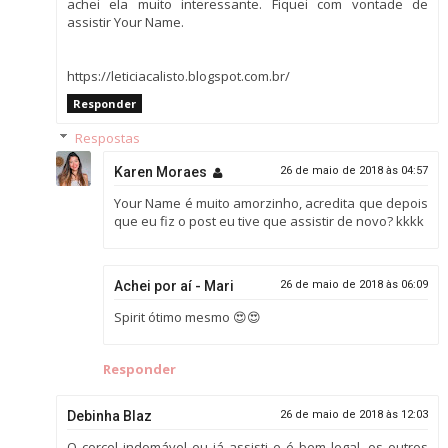
achei ela muito interessante. Fiquei com vontade de
assistir Your Name.
https://leticiacalisto.blogspot.com.br/
Responder
Respostas
Karen Moraes
26 de maio de 2018 às 04:57
Your Name é muito amorzinho, acredita que depois
que eu fiz o post eu tive que assistir de novo? kkkk
Achei por aí - Mari
26 de maio de 2018 às 06:09
Spirit ótimo mesmo 😍😍
Responder
Debinha Blaz
26 de maio de 2018 às 12:03
O corcel indomável eu já assisti e é bem legal, os outros