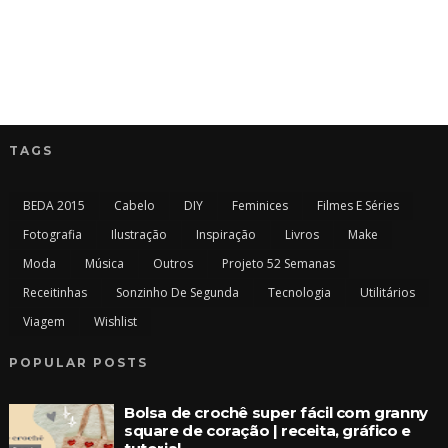
TAGS
BEDA 2015
Cabelo
DIY
Feminices
Filmes E Séries
Fotografia
Ilustração
Inspiração
Livros
Make
Moda
Música
Outros
Projeto 52 Semanas
Receitinhas
Sonzinho De Segunda
Tecnologia
Utilitários
Viagem
Wishlist
POPULAR POSTS
Bolsa de crochê super fácil com granny
square de coração | receita, gráfico e