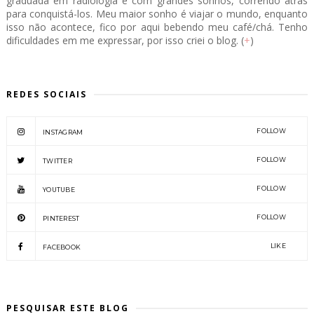
graduada em radiologia e com grandes sonhos, correndo atrás
para conquistá-los. Meu maior sonho é viajar o mundo, enquanto
isso não acontece, fico por aqui bebendo meu café/chá. Tenho
dificuldades em me expressar, por isso criei o blog. (
+
)
REDES SOCIAIS
FOLLOW
INSTAGRAM
FOLLOW
TWITTER
FOLLOW
YOUTUBE
FOLLOW
PINTEREST
LIKE
FACEBOOK
PESQUISAR ESTE BLOG