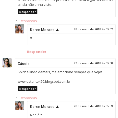
ainda não tinha visto.
Responder
Respostas
Karen Moraes
28 de maio de 2018 às 05:52
♥
Responder
Cássia
27 de maio de 2018 às 05:58
Spirit é lindo demais, me emociono sempre que vejo!
www.estante450.blogspot.com.br
Responder
Respostas
Karen Moraes
28 de maio de 2018 às 05:53
Não é?!