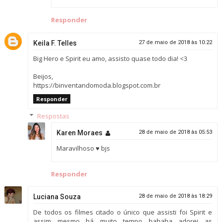
Responder
Keila F. Telles
27 de maio de 2018 às 10:22
Big Hero e Spirit eu amo, assisto quase todo dia! <3
Beijos,
https://binventandomoda.blogspot.com.br
Responder
Respostas
Karen Moraes
28 de maio de 2018 às 05:53
Maravilhoso ♥ bjs
Responder
Luciana Souza
28 de maio de 2018 às 18:29
De todos os filmes citado o único que assisti foi Spirit e
assim mesmo há muito tempo hahaha adorei as