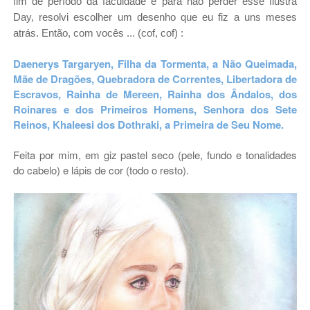
fim de período da faculdade e para não perder esse Ilustra
Day, resolvi escolher um desenho que eu fiz a uns meses
atrás. Então, com vocês ... (cof, cof) :
Daenerys Targaryen, Filha da Tormenta, a Não Queimada,
Mãe de Dragões, Quebradora de Correntes, Libertadora de
Escravos, Rainha de Mereen, Rainha dos Ândalos, dos
Roinares e dos Primeiros Homens, Senhora dos Sete
Reinos, Khaleesi dos Dothraki, a Primeira de Seu Nome.
Feita por mim, em giz pastel seco (pele, fundo e tonalidades
do cabelo) e lápis de cor (todo o resto).