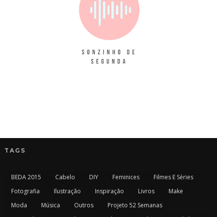
TAGS
BEDA 2015
Cabelo
DIY
Feminices
Filmes E Séries
Fotografia
Ilustração
Inspiração
Livros
Make
Moda
Música
Outros
Projeto 52 Semanas