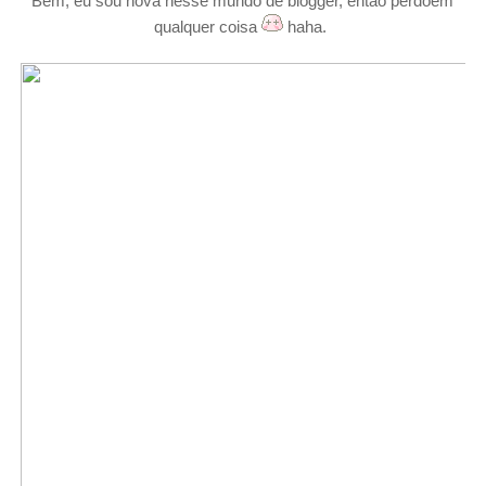
Bem, eu sou nova nesse mundo de blogger, então perdoem
qualquer coisa
haha.