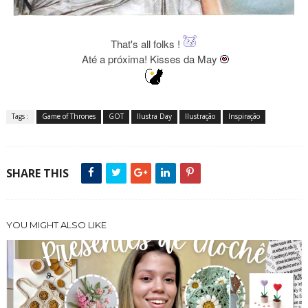
That's all folks !
Até a próxima! Kisses da May
Tags :
Game of Thrones
GOT
Ilustra Day
Ilustração
Inspiração
SHARE THIS
YOU MIGHT ALSO LIKE