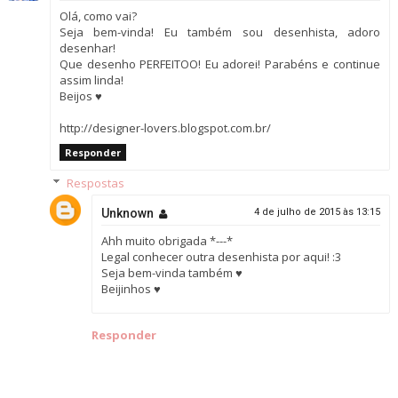
Olá, como vai?
Seja bem-vinda! Eu também sou desenhista, adoro
desenhar!
Que desenho PERFEITOO! Eu adorei! Parabéns e continue
assim linda!
Beijos ♥
http://designer-lovers.blogspot.com.br/
Responder
Respostas
Unknown
4 de julho de 2015 às 13:15
Ahh muito obrigada *---*
Legal conhecer outra desenhista por aqui! :3
Seja bem-vinda também ♥
Beijinhos ♥
Responder