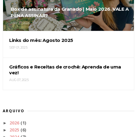
Box de assinatura da Granado | Maio 2026. VALE A
PENA ASSINAR?
MAY 27, 2026
Links do mês: Agosto 2025
SEP 01, 2025
Gráficos e Receitas de crochê: Aprenda de uma
vez!
AUG 07, 2025
ARQUIVO
2026
(1)
►
2025
(6)
►
2024
(7)
►