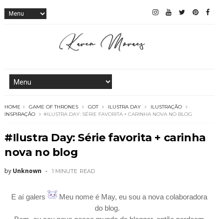
HOME
GAME OF THRONES
GOT
ILUSTRA DAY
ILUSTRAÇÃO
INSPIRAÇÃO
#ILUSTRA DAY: SÉRIE FAVORITA + CARINHA NOVA NO BLOG
#Ilustra Day: Série favorita + carinha
nova no blog
by
Unknown
1 MINUTE
READ
E aí galers
Meu nome é May, eu sou a nova colaboradora
do blog.