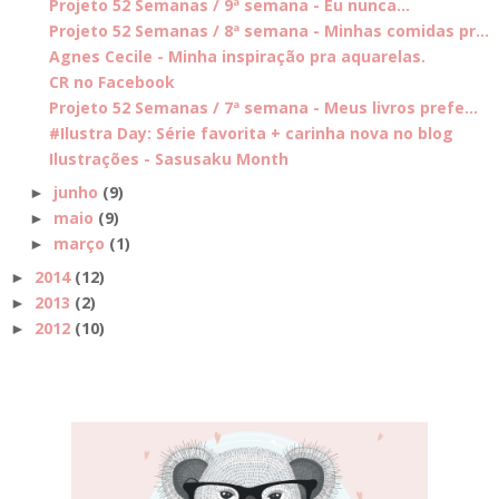
Projeto 52 Semanas / 9ª semana - Eu nunca...
Projeto 52 Semanas / 8ª semana - Minhas comidas pr...
Agnes Cecile - Minha inspiração pra aquarelas.
CR no Facebook
Projeto 52 Semanas / 7ª semana - Meus livros prefe...
#Ilustra Day: Série favorita + carinha nova no blog
Ilustrações - Sasusaku Month
junho
(9)
►
maio
(9)
►
março
(1)
►
2014
(12)
►
2013
(2)
►
2012
(10)
►