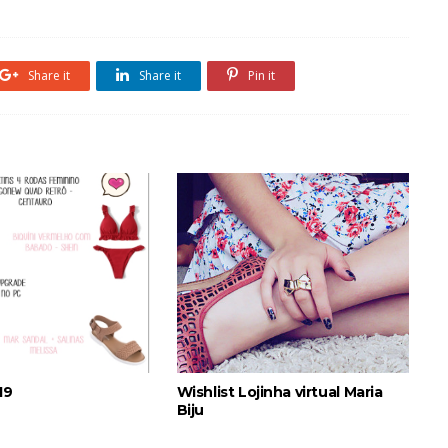
Share it
Share it
Pin it
19
Wishlist Lojinha virtual Maria
Biju