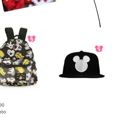
00
nto