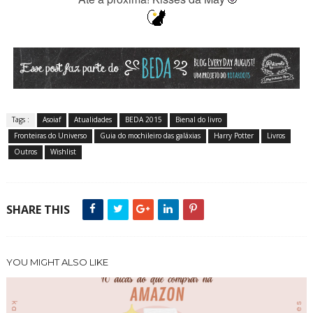
Tags :
Asoiaf
Atualidades
BEDA 2015
Bienal do livro
Fronteiras do Universo
Guia do mochileiro das galáxias
Harry Potter
Livros
Outros
Wishlist
SHARE THIS
YOU MIGHT ALSO LIKE