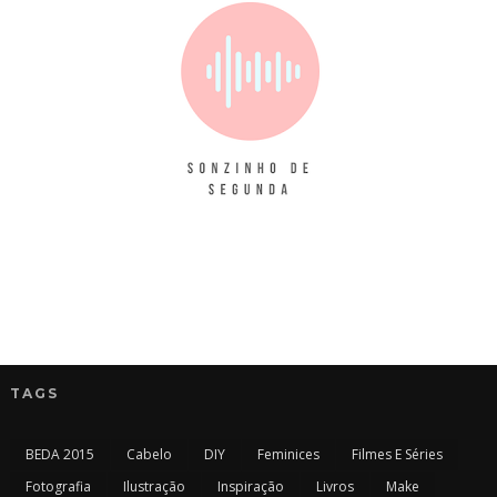
TAGS
BEDA 2015
Cabelo
DIY
Feminices
Filmes E Séries
Fotografia
Ilustração
Inspiração
Livros
Make