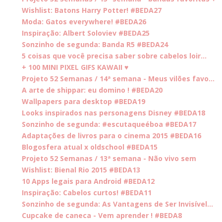
Wishlist: Batons Harry Potter! #BEDA27
Moda: Gatos everywhere! #BEDA26
Inspiração: Albert Soloviev #BEDA25
Sonzinho de segunda: Banda R5 #BEDA24
5 coisas que você precisa saber sobre cabelos loir...
+ 100 MINI PIXEL GIFS KAWAII ♥
Projeto 52 Semanas / 14ª semana - Meus vilões favo...
A arte de shippar: eu domino ! #BEDA20
Wallpapers para desktop #BEDA19
Looks inspirados nas personagens Disney #BEDA18
Sonzinho de segunda: #escutaqueéboa #BEDA17
Adaptações de livros para o cinema 2015 #BEDA16
Blogosfera atual x oldschool #BEDA15
Projeto 52 Semanas / 13ª semana - Não vivo sem
Wishlist: Bienal Rio 2015 #BEDA13
10 Apps legais para Android #BEDA12
Inspiração: Cabelos curtos! #BEDA11
Sonzinho de segunda: As Vantagens de Ser Invisível...
Cupcake de caneca - Vem aprender ! #BEDA8