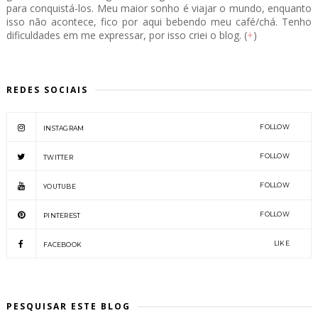
para conquistá-los. Meu maior sonho é viajar o mundo, enquanto
isso não acontece, fico por aqui bebendo meu café/chá. Tenho
dificuldades em me expressar, por isso criei o blog. (
+
)
REDES SOCIAIS
FOLLOW
INSTAGRAM
FOLLOW
TWITTER
FOLLOW
YOUTUBE
FOLLOW
PINTEREST
LIKE
FACEBOOK
PESQUISAR ESTE BLOG