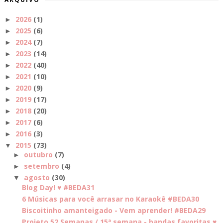
2026
(1)
►
2025
(6)
►
2024
(7)
►
2023
(14)
►
2022
(40)
►
2021
(10)
►
2020
(9)
►
2019
(17)
►
2018
(20)
►
2017
(6)
►
2016
(3)
►
2015
(73)
▼
outubro
(7)
►
setembro
(4)
►
agosto
(30)
▼
Blog Day! ♥ #BEDA31
6 Músicas para você arrasar no Karaokê #BEDA30
Biscoitinho amanteigado - Vem aprender! #BEDA29
Projeto 52 Semanas / 15ª semana - bandas favoritas ♥