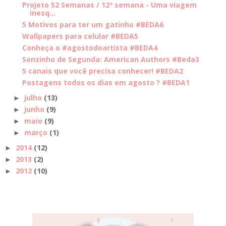
Projeto 52 Semanas / 12ª semana - Uma viagem
inesq...
5 Motivos para ter um gatinho #BEDA6
Wallpapers para celular #BEDA5
Conheça o #agostodoartista #BEDA4
Sonzinho de Segunda: American Authors #Beda3
5 canais que você precisa conhecer! #BEDA2
Postagens todos os dias em agosto ? #BEDA1
julho
(13)
►
junho
(9)
►
maio
(9)
►
março
(1)
►
2014
(12)
►
2013
(2)
►
2012
(10)
►