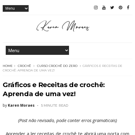
HOME
CROCHÊ
CURSO CROCHÊ DO ZERO
GRÁFICOS E RECEITAS DE
CROCHÊ: APRENDA DE UMA VEZ!
Gráficos e Receitas de crochê:
Aprenda de uma vez!
by
Karen Moraes
5 MINUTE
READ
(Post não revisado, pode conter erros gramaticais)
Aprender a ler receitas de crochê te abrirá uma porta com