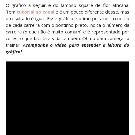
O gráfico a seguir é do famoso square de flor africana.
Tem
tutorial no canal
e é um pouco diferente desse, mas
o resultado é igual. Esse gráfico é ótimo pois indica o início
de cada carreira com o pontinho preto, indica o número da
carreira (o que não é muito comum) e é representado por
cores, o que facilita a vida também. Ótimo para começar a
treinar.
Acompanhe o vídeo para entender a leitura do
gráfico!