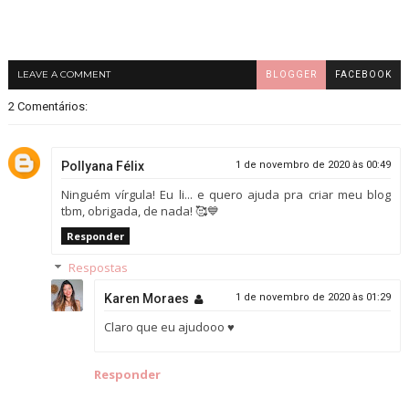
LEAVE A COMMENT
BLOGGER
FACEBOOK
2 Comentários:
Pollyana Félix
1 de novembro de 2020 às 00:49
Ninguém vírgula! Eu li... e quero ajuda pra criar meu blog
tbm, obrigada, de nada! 🥰💙
Responder
Respostas
Karen Moraes
1 de novembro de 2020 às 01:29
Claro que eu ajudooo ♥
Responder