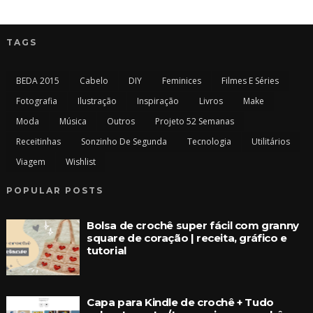
TAGS
BEDA 2015
Cabelo
DIY
Feminices
Filmes E Séries
Fotografia
Ilustração
Inspiração
Livros
Make
Moda
Música
Outros
Projeto 52 Semanas
Receitinhas
Sonzinho De Segunda
Tecnologia
Utilitários
Viagem
Wishlist
POPULAR POSTS
Bolsa de crochê super fácil com granny
square de coração | receita, gráfico e
tutorial
Capa para Kindle de crochê + Tudo